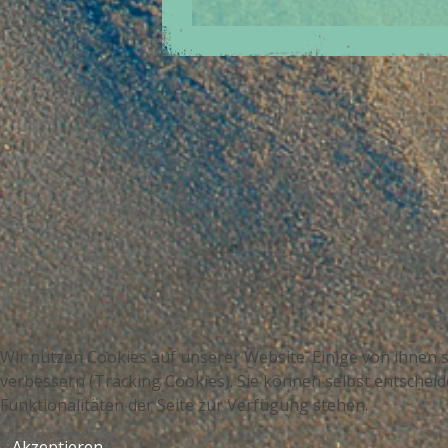
JOOMLA!-DEBUG-KONSOLE
SITZUNG
PROFIL ZUM LAUFZEITVERHALTEN
Wir nutzen Cookies auf unserer Website. Einige von ihnen s
verbessern (Tracking Cookies). Sie können selbst entscheid
SPEICHERNUTZUNG
Funktionalitäten der Seite zur Verfügung stehen.
DATENBANKABFRAGEN
Akzeptieren